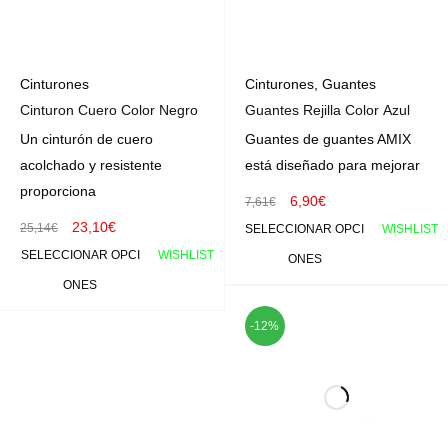
Cinturones
Cinturones
,
Guantes
Cinturon Cuero Color Negro
Guantes Rejilla Color Azul
Un cinturón de cuero
Guantes de guantes AMIX
acolchado y resistente
está diseñado para mejorar
proporciona
6,90
€
7,61
€
23,10
€
25,14
€
SELECCIONAR OPCI
WISHLIST
SELECCIONAR OPCI
WISHLIST
ONES
ONES
-12%