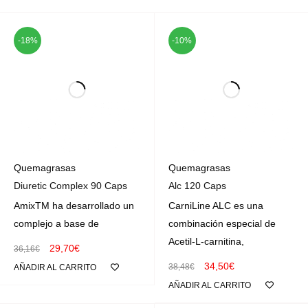
-18%
-10%
Quemagrasas
Quemagrasas
Diuretic Complex 90 Caps
Alc 120 Caps
AmixTM ha desarrollado un
CarniLine ALC es una
complejo a base de
combinación especial de
Acetil-L-carnitina,
29,70
€
36,16
€
34,50
€
38,48
€
AÑADIR AL CARRITO
AÑADIR AL CARRITO