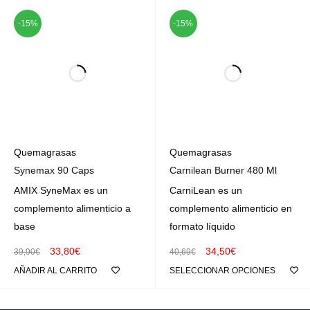
-15%
-15%
Quemagrasas
Quemagrasas
Synemax 90 Caps
Carnilean Burner 480 Ml
AMIX SyneMax es un
CarniLean es un
complemento alimenticio a
complemento alimenticio en
base
formato líquido
33,80
€
34,50
€
39,90
€
40,69
€
AÑADIR AL CARRITO
SELECCIONAR OPCIONES