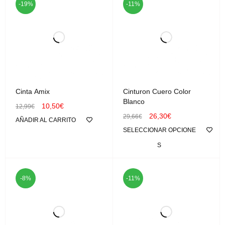
-19%
-11%
Cinta Amix
Cinturon Cuero Color
Blanco
10,50
€
12,99
€
26,30
€
29,66
€
AÑADIR AL CARRITO
SELECCIONAR OPCIONE
S
-8%
-11%