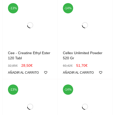
-13%
-14%
Cee - Creatine Ethyl Ester
Cellex Unlimited Powder
120 Tabl
520 Gr
28,50
€
51,70
€
32,85
€
60,42
€
AÑADIR AL CARRITO
AÑADIR AL CARRITO
-13%
-14%