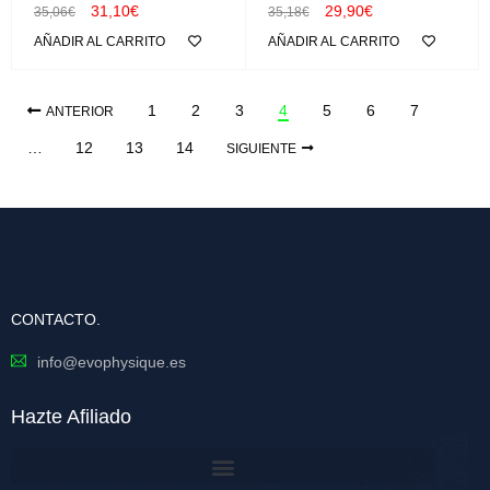
31,10
€
29,90
€
35,06
€
35,18
€
AÑADIR AL CARRITO
AÑADIR AL CARRITO
1
2
3
4
5
6
7
ANTERIOR
…
12
13
14
SIGUIENTE
CONTACTO.
info@evophysique.es
Hazte Afiliado